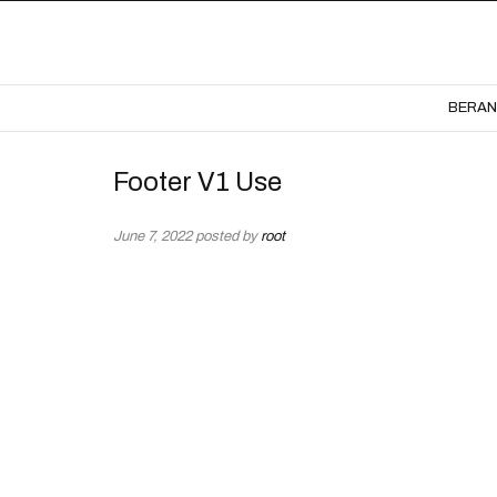
BERA
Footer V1 Use
June 7, 2022
posted by
root