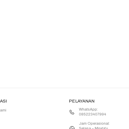
ASI
PELAYANAN
WhatsApp:
Kami
085223407994
Jam Operasional:
Selasa – Minggu